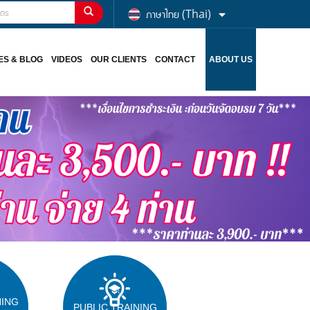
ภาษาไทย (Thai)
ES & BLOG
VIDEOS
OUR CLIENTS
CONTACT
ABOUT US
NING
PUBLIC TRAINING