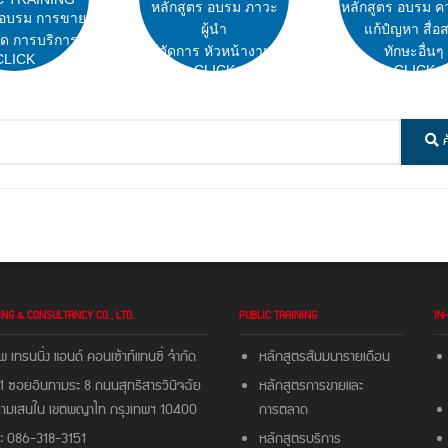
หลักสูตร อบรม ภาวะ
หลักสูตร อบรม ค
 อบรม การขาย
ผู้นำ
แก้ปํญหา สื่อ
ด การบริการ
ผู้จัดการ หัวหน้างาน
ทักษะอื่นๆ
CLICK
CLICK
CLICK
ค
ING & CONSULTANCY CO., LTD.
PUBLIC TRAINING
IN
พ เทรนนิ่ง แอนด์ คอนเซ้าท์แทนซี่ จํากัด
หลักสูตรสัมมนารายเดือน
 ซอยอินทามระ 8 ถนนสุทธิสารวินิจฉัย
หลักสูตรการขายและ
สามเสนใน เขตพญาไท กรุงเทพฯ 10400
การตลาด
:
086-318-3151
หลักสูตรบริการ