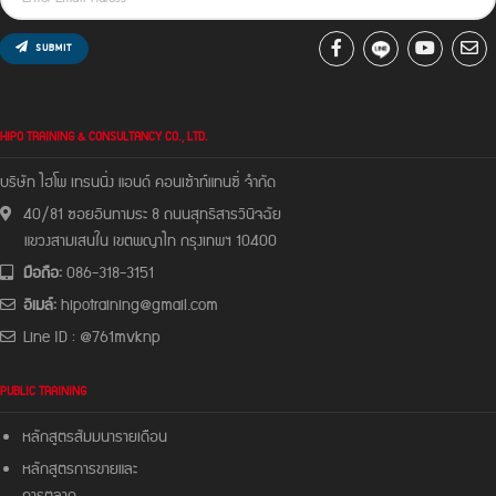
SUBMIT
HIPO TRAINING & CONSULTANCY CO., LTD.
บริษัท ไฮโพ เทรนนิ่ง แอนด์ คอนเซ้าท์แทนซี่ จํากัด
40/81 ซอยอินทามระ 8 ถนนสุทธิสารวินิจฉัย
แขวงสามเสนใน เขตพญาไท กรุงเทพฯ 10400
มือถือ:
086-318-3151
อีเมล์:
hipotraining@gmail.com
Line ID : @761mvknp
PUBLIC TRAINING
หลักสูตรสัมมนารายเดือน
หลักสูตรการขายและ