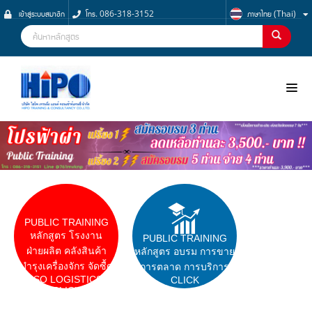
เข้าสู่ระบบสมาชิก
โทร. 086-318-3152
ภาษาไทย (Thai)
NOO
PUBLIC TRAINING
หลักสูตร โรงงาน
PUBLIC TRAINING
ฝ่ายผลิต คลังสินค้า
หลักสูตร อบรม การขาย
บำรุงเครื่องจักร จัดซื้ด
การตลาด การบริการ
ISO LOGISTICS
CLICK
CLICK