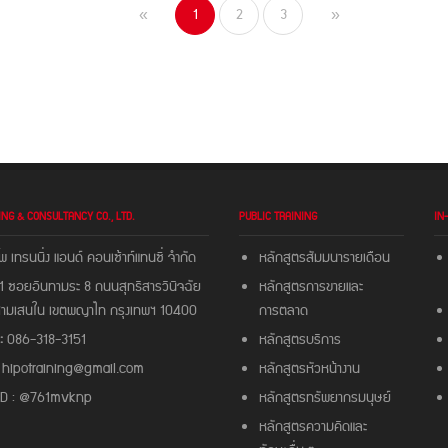
1
2
3
«
»
ING & CONSULTANCY CO., LTD.
PUBLIC TRAINING
IN
พ เทรนนิ่ง แอนด์ คอนเซ้าท์แทนซี่ จํากัด
หลักสูตรสัมมนารายเดือน
 ซอยอินทามระ 8 ถนนสุทธิสารวินิจฉัย
หลักสูตรการขายและ
สามเสนใน เขตพญาไท กรุงเทพฯ 10400
การตลาด
:
086-318-3151
หลักสูตรบริการ
hipotraining@gmail.com
หลักสูตรหัวหน้างาน
 ID : @761mvknp
หลักสูตรทรัพยากรมนุษย์
หลักสูตรความคิดและ