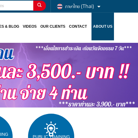
ภาษาไทย (Thai)
ES & BLOG
VIDEOS
OUR CLIENTS
CONTACT
ABOUT US
NING
PUBLIC TRAINING