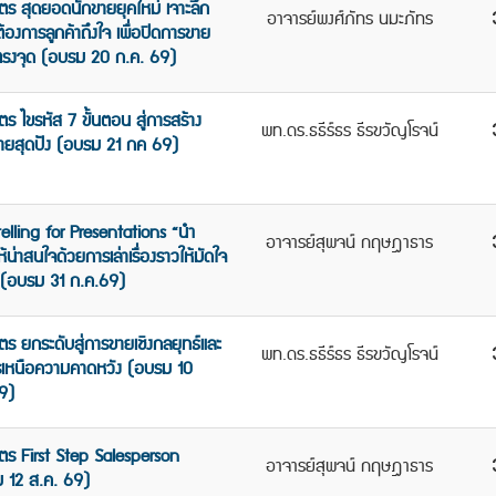
ูตร สุดยอดนักขายยุคใหม่ เจาะลึก
อาจารย์พงศ์ภัทร นมะภัทร
องการลูกค้าถึงใจ เพื่อปิดการขาย
ตรงจุด (อบรม 20 ก.ค. 69)
ตร ไขรหัส 7 ขั้นตอน สู่การสร้าง
พท.ดร.ธธีร์ธร ธีรขวัญโรจน์
ยสุดปัง (อบรม 21 กค 69)
telling for Presentations “นำ
อาจารย์สุพจน์ กฤษฎาธาร
้น่าสนใจด้วยการเล่าเรื่องราวให้มัดใจ
” (อบรม 31 ก.ค.69)
ตร ยกระดับสู่การขายเชิงกลยุทธ์และ
พท.ดร.ธธีร์ธร ธีรขวัญโรจน์
รเหนือความคาดหวัง (อบรม 10
9)
ูตร First Step Salesperson
อาจารย์สุพจน์ กฤษฎาธาร
 12 ส.ค. 69)