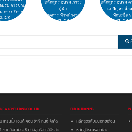
หลักสูตร อบรม ภาวะ
หลักสูตร อบรม ค
 อบรม การขาย
ผู้นำ
แก้ปํญหา สื่อ
ด การบริการ
ผู้จัดการ หัวหน้างาน
ทักษะอื่นๆ
CLICK
CLICK
CLICK
ค
ING & CONSULTANCY CO., LTD.
PUBLIC TRAINING
IN
พ เทรนนิ่ง แอนด์ คอนเซ้าท์แทนซี่ จํากัด
หลักสูตรสัมมนารายเดือน
 ซอยอินทามระ 8 ถนนสุทธิสารวินิจฉัย
หลักสูตรการขายและ