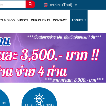
ภาษาไทย (Thai)
ES & BLOG
VIDEOS
OUR CLIENTS
CONTACT
ABOUT US
NING
PUBLIC TRAINING