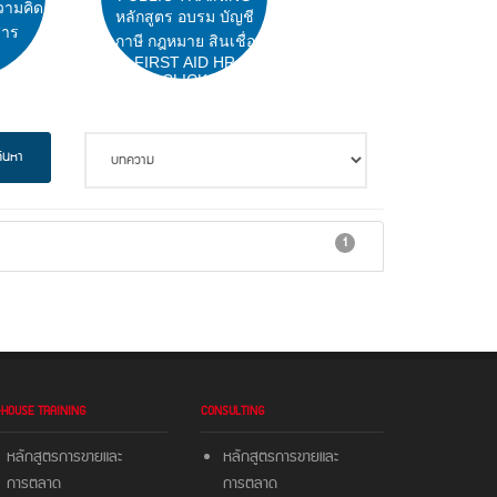
วามคิด
หลักสูตร อบรม บัญชี
สาร
ภาษี กฎหมาย สินเชื่อ
FIRST AID HR
CLICK
้นหา
1
-HOUSE TRAINING
CONSULTING
หลักสูตรการขายและ
หลักสูตรการขายและ
การตลาด
การตลาด