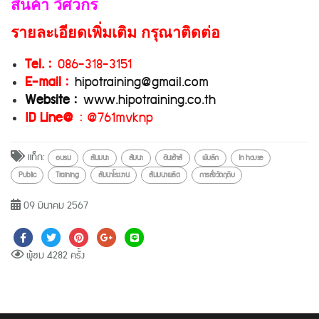
สินค้า วิศวกร
รายละเอียดเพิ่มเติม กรุณาติดต่อ
Tel. :
086-318-3151
E-mail :
hipotraining@gmail.com
Website :
www.hipotraining.co.th
ID Line@
: @761mvknp
แท็ก:
อบรม
สัมมนา
สัมนา
อินเฮ้าส์
พับลิก
In house
Public
Training
สัมนาโรงงาน
สัมมนาผลิต
การสั่งวัตถุดิบ
09 มีนาคม 2567
ผู้ชม 4282 ครั้ง