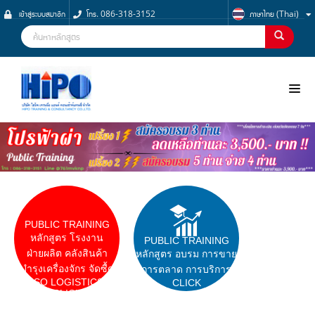
เข้าสู่ระบบสมาชิก
โทร. 086-318-3152
ภาษาไทย (Thai)
NOO
PUBLIC TRAINING
หลักสูตร โรงงาน
PUBLIC TRAINING
ฝ่ายผลิต คลังสินค้า
หลักสูตร อบรม การขาย
บำรุงเครื่องจักร จัดซื้ด
การตลาด การบริการ
ISO LOGISTICS
CLICK
CLICK