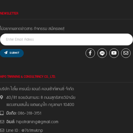
NEWSLETTER
ไม่อยากพลาดข่าวสาร กิจกรรม สมัครเลย!
SUBMIT
HIPO TRAINING & CONSULTANCY CO., LTD.
บริษัท ไฮโพ เทรนนิ่ง แอนด์ คอนเซ้าท์แทนซี่ จํากัด
40/81 ซอยอินทามระ 8 ถนนสุทธิสารวินิจฉัย
แขวงสามเสนใน เขตพญาไท กรุงเทพฯ 10400
มือถือ:
086-318-3151
อีเมล์:
hipotraining@gmail.com
Line ID : @761mvknp