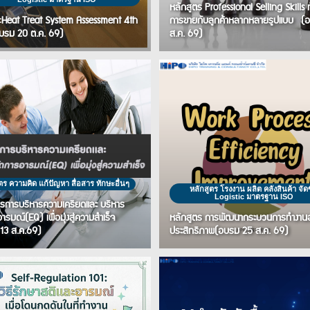
หลักสูตร Professional Selling Skills 
:Heat Treat System Assessment 4th
การขายกับลูกค้าหลากหลายรูปแบบ (
อบรม 20 ต.ค. 69)
ส.ค. 69)
ตร ความคิด แก้ปัญหา สื่อสาร ทักษะอื่นๆ
หลักสูตร โรงงาน ผลิต คลังสินค้า จัดซ
Logistic มาตรฐาน ISO
ตรการบริหารความเครียดและ บริหาร
ารมณ์(EQ) เพื่อมุ่งสู่ความสำเร็จ
หลักสูตร การพัฒนากระบวนการทำงานอย
13 ส.ค.69)
ประสิทธิภาพ(อบรม 25 ส.ค. 69)