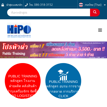
เข้าสู่ระบบสมาชิก
โทร. 086-318-3152
ภาษาไทย (Thai)
NOO
PUBLIC TRAINING
หลักสูตร โรงงาน
PUBLIC TRAINING
ฝ่ายผลิต คลังสินค้า
หลักสูตร อบรม การขาย
บำรุงเครื่องจักร จัดซื้ด
การตลาด การบริการ
ISO LOGISTICS
CLICK
CLICK