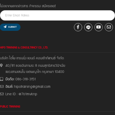
ไม่อยากพลาดข่าวสาร กิจกรรม สมัครเลย!
SUBMIT
HIPO TRAINING & CONSULTANCY CO., LTD.
บริษัท ไฮโพ เทรนนิ่ง แอนด์ คอนเซ้าท์แทนซี่ จํากัด
40/81 ซอยอินทามระ 8 ถนนสุทธิสารวินิจฉัย
แขวงสามเสนใน เขตพญาไท กรุงเทพฯ 10400
มือถือ:
086-318-3151
อีเมล์:
hipotraining@gmail.com
Line ID : @761mvknp
PUBLIC TRAINING