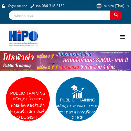
เข้าสู่ระบบสมาชิก
โทร. 086-318-3152
ภาษาไทย (Thai)
NOO
PUBLIC TRAINING
หลักสูตร โรงงาน
PUBLIC TRAINING
ฝ่ายผลิต คลังสินค้า
หลักสูตร อบรม การขาย
บำรุงเครื่องจักร จัดซื้ด
การตลาด การบริการ
ISO LOGISTICS
CLICK
CLICK