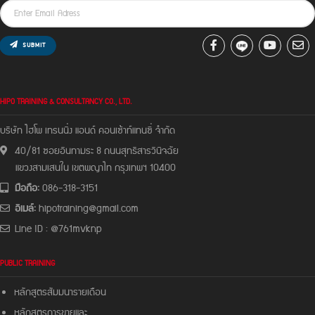
SUBMIT
HIPO TRAINING & CONSULTANCY CO., LTD.
บริษัท ไฮโพ เทรนนิ่ง แอนด์ คอนเซ้าท์แทนซี่ จํากัด
40/81 ซอยอินทามระ 8 ถนนสุทธิสารวินิจฉัย
แขวงสามเสนใน เขตพญาไท กรุงเทพฯ 10400
มือถือ:
086-318-3151
อีเมล์:
hipotraining@gmail.com
Line ID : @761mvknp
PUBLIC TRAINING
หลักสูตรสัมมนารายเดือน
หลักสูตรการขายและ