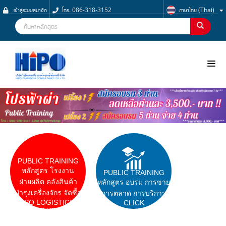
เข้าสู่ระบบสมาชิก
โทร. 086-318-3152
ภาษาไทย (Thai)
NOO
PUBLIC TRAINING
หลักสูตร โรงงาน
PUBLIC TRAINING
ฝ่ายผลิต คลังสินค้า
หลักสูตร อบรม การขาย
บำรุงเครื่องจักร จัดซื้ด
การตลาด การบริการ
ISO LOGISTICS
CLICK
CLICK