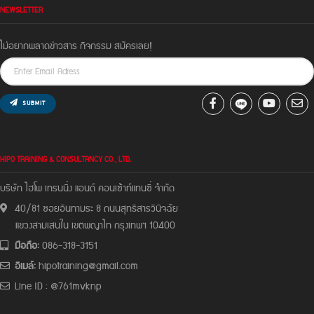
NEWSLETTER
ไม่อยากพลาดข่าวสาร กิจกรรม สมัครเลย!
SUBMIT
HIPO TRAINING & CONSULTANCY CO., LTD.
บริษัท ไฮโพ เทรนนิ่ง แอนด์ คอนเซ้าท์แทนซี่ จํากัด
40/81 ซอยอินทามระ 8 ถนนสุทธิสารวินิจฉัย
แขวงสามเสนใน เขตพญาไท กรุงเทพฯ 10400
มือถือ:
086-318-3151
อีเมล์:
hipotraining@gmail.com
Line ID : @761mvknp