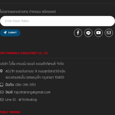
ไม่อยากพลาดข่าวสาร กิจกรรม สมัครเลย!
SUBMIT
HIPO TRAINING & CONSULTANCY CO., LTD.
บริษัท ไฮโพ เทรนนิ่ง แอนด์ คอนเซ้าท์แทนซี่ จํากัด
40/81 ซอยอินทามระ 8 ถนนสุทธิสารวินิจฉัย
แขวงสามเสนใน เขตพญาไท กรุงเทพฯ 10400
มือถือ:
086-318-3151
อีเมล์:
hipotraining@gmail.com
Line ID : @761mvknp
PUBLIC TRAINING