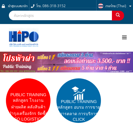
เข้าสู่ระบบสมาชิก
โทร. 086-318-3152
ภาษาไทย (Thai)
NOO
PUBLIC TRAINING
หลักสูตร โรงงาน
PUBLIC TRAINING
ฝ่ายผลิต คลังสินค้า
หลักสูตร อบรม การขาย
บำรุงเครื่องจักร จัดซื้ด
การตลาด การบริการ
ISO LOGISTICS
CLICK
CLICK