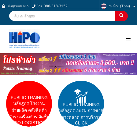
เข้าสู่ระบบสมาชิก
โทร. 086-318-3152
ภาษาไทย (Thai)
NOO
PUBLIC TRAINING
หลักสูตร โรงงาน
PUBLIC TRAINING
ฝ่ายผลิต คลังสินค้า
หลักสูตร อบรม การขาย
บำรุงเครื่องจักร จัดซื้ด
การตลาด การบริการ
ISO LOGISTICS
CLICK
CLICK